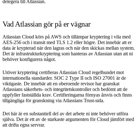
delegera till Atlassian.
Vad Atlassian gör på er vägnar
Atlassian Cloud körs på AWS och tillämpar kryptering i vila med
AES-256 och i transit med TLS 1.2 eller högre. Det innebär att er
data är krypterad när den lagras och när den skickas mellan system.
Det är infrastrukturkryptering som hanteras av Atlassian utan att ni
behöver konfigurera något.
Utöver kryptering certifieras Atlassian Cloud regelbundet mot
internationella standarder. SOC 2 Type II och ISO 27001 är de
viktigaste. De innebär att en oberoende revisor har granskat
Atlassians säkerhets- och integritetskontroller och bedömt att de
uppfyller fastställda krav. Certifieringarna förnyas årsvis och finns
tillgängliga för granskning via Atlassians Trust-sida.
Det här är en substantiell del av det arbete ni inte behöver utföra
själva. Det är ett av de starkaste argumenten för Cloud jämfört med
att drifta egna servrar.