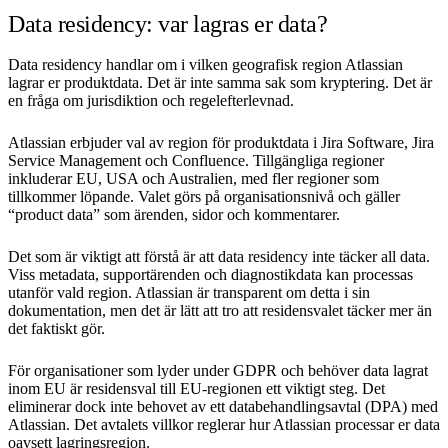
Data residency: var lagras er data?
Data residency handlar om i vilken geografisk region Atlassian
lagrar er produktdata. Det är inte samma sak som kryptering. Det är
en fråga om jurisdiktion och regelefterlevnad.
Atlassian erbjuder val av region för produktdata i Jira Software, Jira
Service Management och Confluence. Tillgängliga regioner
inkluderar EU, USA och Australien, med fler regioner som
tillkommer löpande. Valet görs på organisationsnivå och gäller
“product data” som ärenden, sidor och kommentarer.
Det som är viktigt att förstå är att data residency inte täcker all data.
Viss metadata, supportärenden och diagnostikdata kan processas
utanför vald region. Atlassian är transparent om detta i sin
dokumentation, men det är lätt att tro att residensvalet täcker mer än
det faktiskt gör.
För organisationer som lyder under GDPR och behöver data lagrat
inom EU är residensval till EU-regionen ett viktigt steg. Det
eliminerar dock inte behovet av ett databehandlingsavtal (DPA) med
Atlassian. Det avtalets villkor reglerar hur Atlassian processar er data
oavsett lagringsregion.