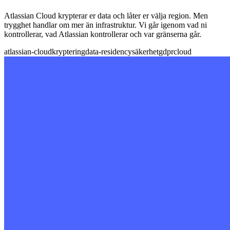
Atlassian Cloud krypterar er data och låter er välja region. Men
trygghet handlar om mer än infrastruktur. Vi går igenom vad ni
kontrollerar, vad Atlassian kontrollerar och var gränserna går.
atlassian-cloud
kryptering
data-residency
säkerhet
gdpr
cloud