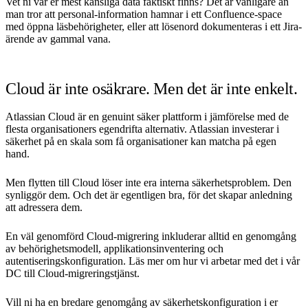
Vet ni var er mest känsliga data faktiskt finns? Det är vanligare än
man tror att personal-information hamnar i ett Confluence-space
med öppna läsbehörigheter, eller att lösenord dokumenteras i ett Jira-
ärende av gammal vana.
Cloud är inte osäkrare. Men det är inte enkelt.
Atlassian Cloud är en genuint säker plattform i jämförelse med de
flesta organisationers egendrifta alternativ. Atlassian investerar i
säkerhet på en skala som få organisationer kan matcha på egen
hand.
Men flytten till Cloud löser inte era interna säkerhetsproblem. Den
synliggör dem. Och det är egentligen bra, för det skapar anledning
att adressera dem.
En väl genomförd Cloud-migrering inkluderar alltid en genomgång
av behörighetsmodell, applikationsinventering och
autentiseringskonfiguration. Läs mer om hur vi arbetar med det i vår
DC till Cloud-migreringstjänst
.
Vill ni ha en bredare genomgång av säkerhetskonfiguration i er