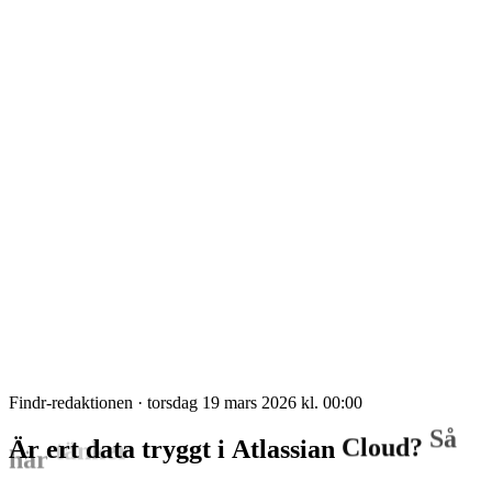
Findr-redaktionen
·
torsdag 19 mars 2026 kl. 00:00
Så
Cloud?
Är
ert
data
tryggt
i
Atlassian
tänker
här