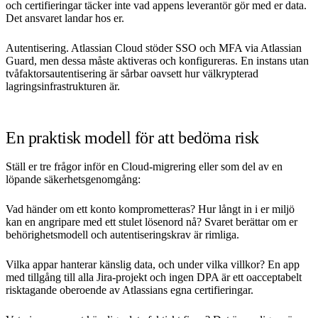
och certifieringar täcker inte vad appens leverantör gör med er data.
Det ansvaret landar hos er.
Autentisering. Atlassian Cloud stöder SSO och MFA via Atlassian
Guard, men dessa måste aktiveras och konfigureras. En instans utan
tvåfaktorsautentisering är sårbar oavsett hur välkrypterad
lagringsinfrastrukturen är.
En praktisk modell för att bedöma risk
Ställ er tre frågor inför en Cloud-migrering eller som del av en
löpande säkerhetsgenomgång:
Vad händer om ett konto komprometteras? Hur långt in i er miljö
kan en angripare med ett stulet lösenord nå? Svaret berättar om er
behörighetsmodell och autentiseringskrav är rimliga.
Vilka appar hanterar känslig data, och under vilka villkor? En app
med tillgång till alla Jira-projekt och ingen DPA är ett oacceptabelt
risktagande oberoende av Atlassians egna certifieringar.