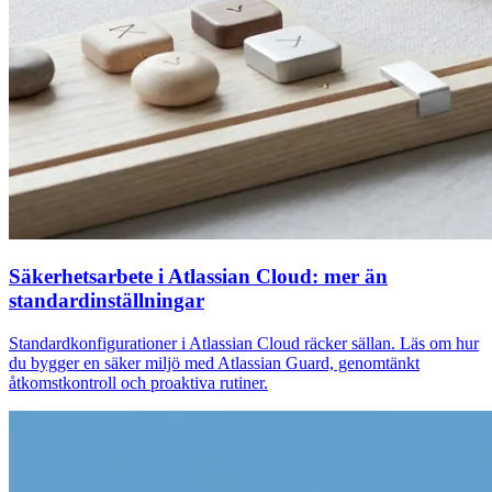
Säkerhetsarbete i Atlassian Cloud: mer än
standardinställningar
Standardkonfigurationer i Atlassian Cloud räcker sällan. Läs om hur
du bygger en säker miljö med Atlassian Guard, genomtänkt
åtkomstkontroll och proaktiva rutiner.